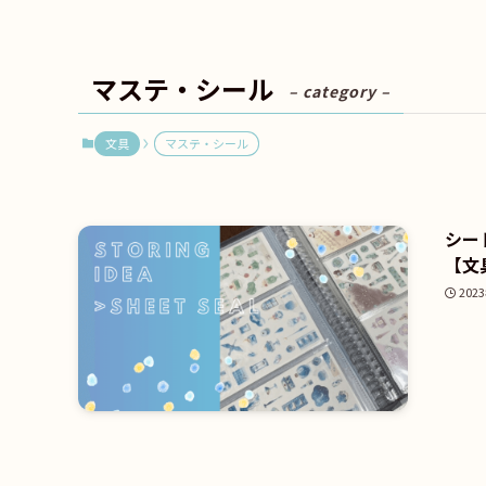
マステ・シール
– category –
文具
マステ・シール
シー
【文
202