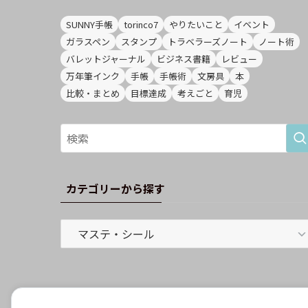
SUNNY手帳
torinco7
やりたいこと
イベント
ガラスペン
スタンプ
トラベラーズノート
ノート術
バレットジャーナル
ビジネス書籍
レビュー
万年筆インク
手帳
手帳術
文房具
本
比較・まとめ
目標達成
考えごと
育児
カテゴリーから探す
カ
テ
ゴ
リ
ー