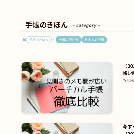
手帳のきほん
– category –
手帳のきほん
手帳の選び方
おすすめ手帳
【2
帳14
202
今す
（20