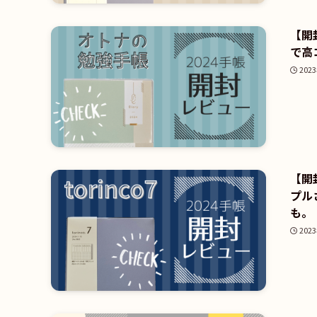
【開
で高
202
【開
プル
も。
202