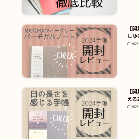
【開
しゆ
202
【開
える
202