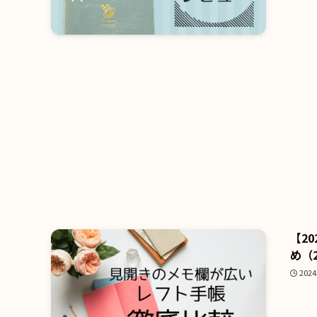
【2
め（2
202