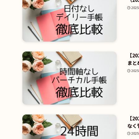
202
【2
まとめ
202
【2
なく管
202