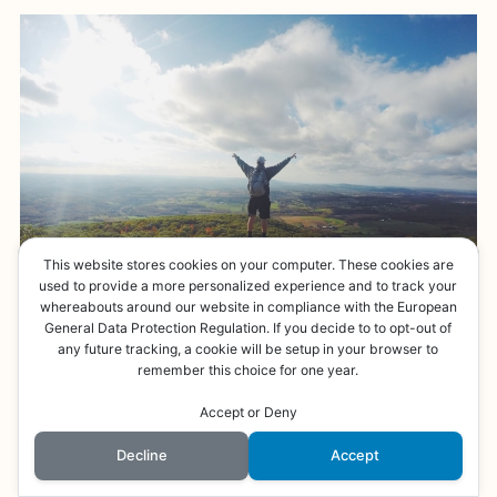
This website stores cookies on your computer. These cookies are
used to provide a more personalized experience and to track your
whereabouts around our website in compliance with the European
General Data Protection Regulation. If you decide to to opt-out of
any future tracking, a cookie will be setup in your browser to
前段、悩みやモヤモヤを吐き出して感情を整理で
remember this choice for one year.
きる、というメリットを書きましたが、
限られた
Accept or Deny
時間でやるのですから、どうせならまずは良かっ
Decline
Accept
たこと、楽しかったことを「先に」振り返る
よう