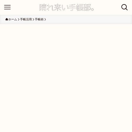
ホーム
手帳活用
手帳術